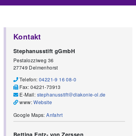
Kontakt
Stephanusstift gGmbH
Pestalozziweg 36
27749
Delmenhorst
Telefon:
04221-9 16 08-0
Fax:
04221-73913
E-Mail:
stephanusstift
diakonie-ol.de
www:
Website
Google Maps:
Anfahrt
Bettina Entz- von Zerssen