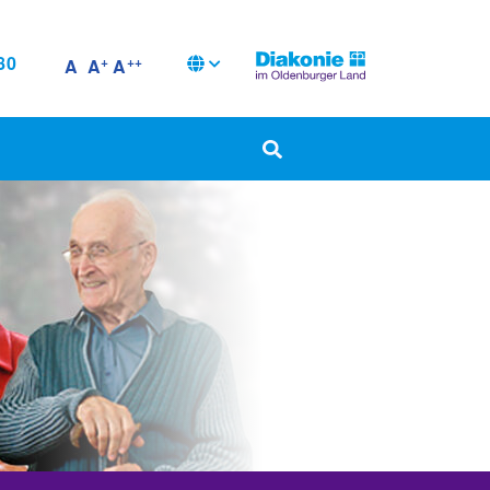
80
+
++
A
A
A