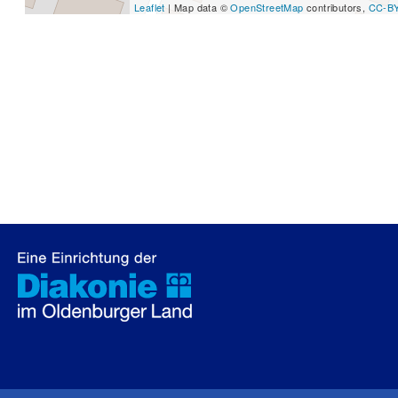
Leaflet
| Map data ©
OpenStreetMap
contributors,
CC-B