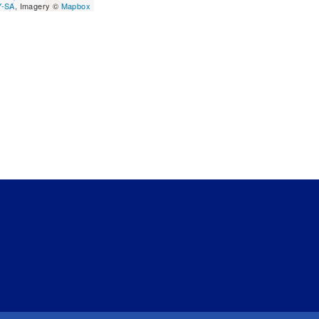
Y-SA
, Imagery ©
Mapbox